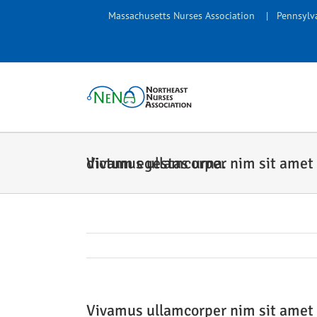
Skip
Massachusetts Nurses Association
|
Pennsylva
to
content
Vivamus ullamcorper nim sit amet consequat laoreet tortor tortor dictum egestas urna.
Vivamus ullamcorper nim sit amet c