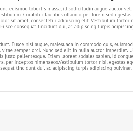
unc euismod lobortis massa, id sollicitudin augue auctor vel. 
estibulum. Curabitur faucibus ullamcorper lorem sed egestas. 
lor sit amet, consectetur adipiscing elit. Vestibulum tortor 
. Fusce consequat tincidunt dui, ac adipiscing turpis adipiscin
nt. Fusce nisi augue, malesuada in commodo quis, euismod qu
 vitae semper orci. Nunc sed elit in nulla auctor imperdiet. U
lis justo pellentesque. Etiam laoreet sodales sapien, id congu
ra, per inceptos himenaeos.Vestibulum tortor nisi, egestas eg
sequat tincidunt dui, ac adipiscing turpis adipiscing pulvinar