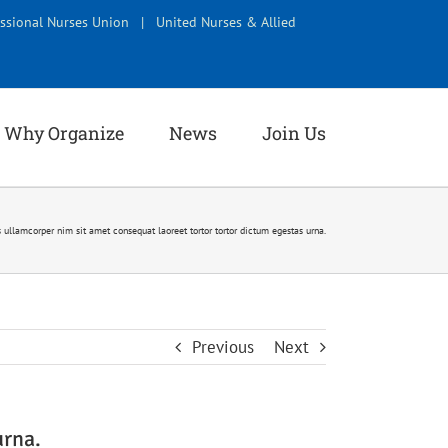
ssional Nurses Union
|
United Nurses & Allied
Why Organize
News
Join Us
ullamcorper nim sit amet consequat laoreet tortor tortor dictum egestas urna.
Previous
Next
urna.