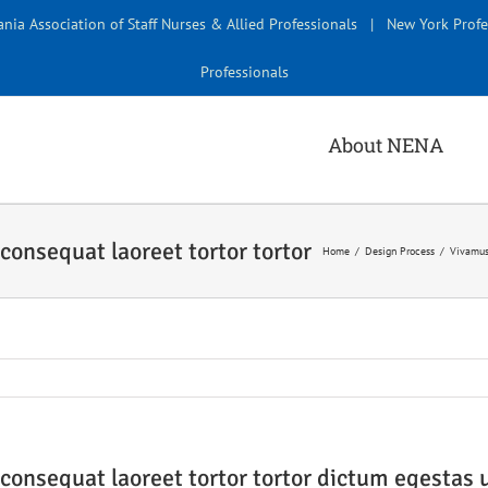
nia Association of Staff Nurses & Allied Professionals
|
New York Profe
Professionals
About NENA
Home
Design Process
Vivamus 
onsequat laoreet tortor tortor dictum egestas 