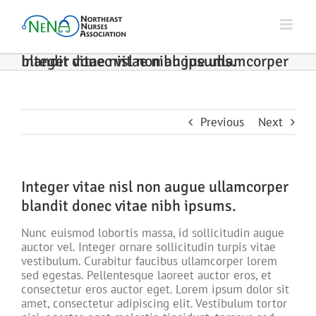
Skip
to
content
Integer vitae nisl non augue ullamcorper blandit donec vitae nibh ipsums.
Previous
Next
Integer vitae nisl non augue ullamcorper
blandit donec vitae nibh ipsums.
Nunc euismod lobortis massa, id sollicitudin augue
auctor vel. Integer ornare sollicitudin turpis vitae
vestibulum. Curabitur faucibus ullamcorper lorem
sed egestas. Pellentesque laoreet auctor eros, et
consectetur eros auctor eget. Lorem ipsum dolor sit
amet, consectetur adipiscing elit. Vestibulum tortor