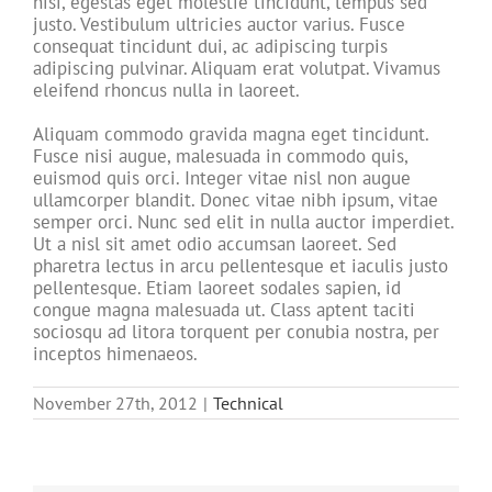
nisi, egestas eget molestie tincidunt, tempus sed
justo. Vestibulum ultricies auctor varius. Fusce
consequat tincidunt dui, ac adipiscing turpis
adipiscing pulvinar. Aliquam erat volutpat. Vivamus
eleifend rhoncus nulla in laoreet.
Aliquam commodo gravida magna eget tincidunt.
Fusce nisi augue, malesuada in commodo quis,
euismod quis orci. Integer vitae nisl non augue
ullamcorper blandit. Donec vitae nibh ipsum, vitae
semper orci. Nunc sed elit in nulla auctor imperdiet.
Ut a nisl sit amet odio accumsan laoreet. Sed
pharetra lectus in arcu pellentesque et iaculis justo
pellentesque. Etiam laoreet sodales sapien, id
congue magna malesuada ut. Class aptent taciti
sociosqu ad litora torquent per conubia nostra, per
inceptos himenaeos.
November 27th, 2012
|
Technical